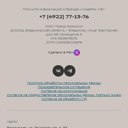
Получите информацию о бренде и моделях WEY
+7 (4922) 77-13-76
ООО "Гранд Премиум"
600026, Владимирская область, г. Владимир, улица Тракторная,
дом 33, помещение 5
ИНН 3328493176
ОГРН 1133328005876
Сделано в Perx
Политика обработки персональных данных
Пользовательское соглашение
Согласие на коммуникацию
Согласие на предоставление персональных данных третьим лицам
Согласие на обработку ПД
Для обеспечения оптимальной работы и
улучшения пользовательского опыта на
сайте могут использоваться системы веб-
Адрес
аналитики (в том числе Яндекс.Метрика).