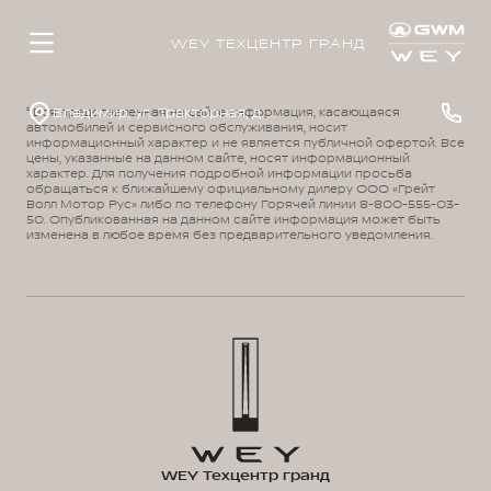
WEY ТЕХЦЕНТР ГРАНД
Владимир, ул. Тракторная, д. 33
¹ Вся представленная на сайте информация, касающаяся
автомобилей и сервисного обслуживания, носит
информационный характер и не является публичной офертой. Все
цены, указанные на данном сайте, носят информационный
характер. Для получения подробной информации просьба
обращаться к ближайшему официальному дилеру ООО «Грейт
Волл Мотор Рус» либо по телефону Горячей линии 8-800-555-03-
50. Опубликованная на данном сайте информация может быть
изменена в любое время без предварительного уведомления.
WEY Техцентр гранд