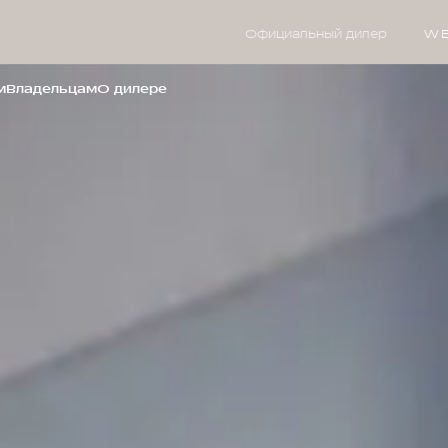
Официальный дилер
WE
м
Владельцам
О дилере