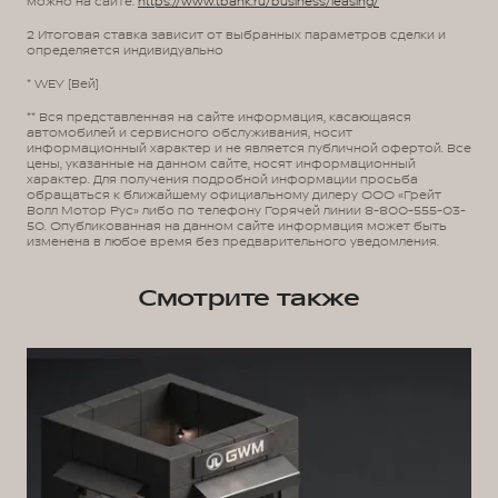
можно на сайте:
https://www.tbank.ru/business/leasing/
2 Итоговая ставка зависит от выбранных параметров сделки и
определяется индивидуально
* WEY (Вей)
** Вся представленная на сайте информация, касающаяся
автомобилей и сервисного обслуживания, носит
информационный характер и не является публичной офертой. Все
цены, указанные на данном сайте, носят информационный
характер. Для получения подробной информации просьба
обращаться к ближайшему официальному дилеру ООО «Грейт
Волл Мотор Рус» либо по телефону Горячей линии 8-800-555-03-
50. Опубликованная на данном сайте информация может быть
изменена в любое время без предварительного уведомления.
Смотрите также