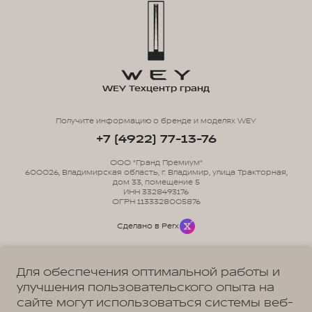
WEY Техцентр гранд
Получите информацию о бренде и моделях WEY
+7 (4922) 77-13-76
ООО "Гранд Премиум"
600026, Владимирская область, г. Владимир, улица Тракторная,
дом 33, помещение 5
ИНН 3328493176
ОГРН 1133328005876
Сделано в Perx
Для обеспечения оптимальной работы и
улучшения пользовательского опыта на
сайте могут использоваться системы веб-
Политика обработки персональных данных
Пользовательское соглашение