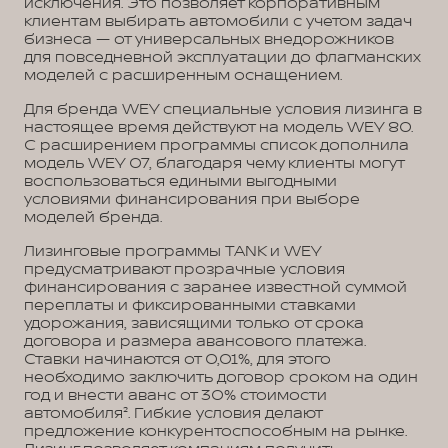
исключения. Это позволяет корпоративным
клиентам выбирать автомобили с учетом задач
бизнеса — от универсальных внедорожников
для повседневной эксплуатации до флагманских
моделей с расширенным оснащением.
Для бренда WEY специальные условия лизинга в
настоящее время действуют на модель WEY 80.
С расширением программы список дополнила
модель WEY 07, благодаря чему клиенты могут
воспользоваться едиными выгодными
условиями финансирования при выборе
моделей бренда.
Лизинговые программы TANK и WEY
предусматривают прозрачные условия
финансирования с заранее известной суммой
переплаты и фиксированными ставками
удорожания, зависящими только от срока
договора и размера авансового платежа.
Ставки начинаются от 0,01%, для этого
необходимо заключить договор сроком на один
год и внести аванс от 30% стоимости
автомобиля². Гибкие условия делают
предложение конкурентоспособным на рынке.