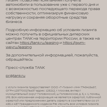
Лизинг позволяет компаниям получить
автомобили в пользование уже с первого дня и
с возможностью последующего перехода права
собственности, оптимизируя финансовую
нагрузку и сохраняя оборотные средства
бизнеса.
Подробную информацию об условиях лизинга
можно получить в официальных дилерских
центрах TANK на территории России, а также на
сайтах
https://tank.ru/leasing
и
https://gwm-
wey.ru/leasing
.
За дополнительной информацией, пожалуйста,
обращайтесь:
Пресс-служба TANK
pr@tank.ru
1 Услуги лизинга предоставляет ООО «Т-Лизинг» ИНН 7743415657,
ОГРН 1237700276637 адрес: 125212, г. Москва, вн.тер.г.
муниципальный округ Головинский, ш Головинское, д. 5, к. 1, помещ.
195. Вся изложенная информация не является офертой, публичной
офертой или предложением делать оферту в соответствии со ст.
435 и 437 Гражданского кодекса РФ. Изучить все условия лизинга