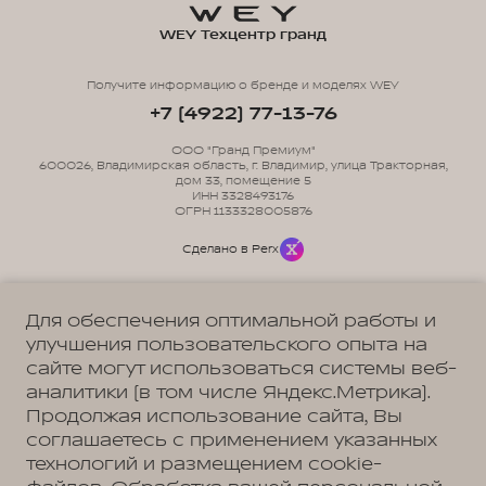
WEY Техцентр гранд
Получите информацию о бренде и моделях WEY
+7 (4922) 77-13-76
ООО "Гранд Премиум"
600026, Владимирская область, г. Владимир, улица Тракторная,
дом 33, помещение 5
ИНН 3328493176
ОГРН 1133328005876
Сделано в Perx
Для обеспечения оптимальной работы и
улучшения пользовательского опыта на
сайте могут использоваться системы веб-
Политика обработки персональных данных
Пользовательское соглашение
аналитики (в том числе Яндекс.Метрика).
Согласие на коммуникацию
Согласие на предоставление персональных данных третьим лицам
Продолжая использование сайта, Вы
Согласие на обработку ПД
соглашаетесь с применением указанных
технологий и размещением cookie-