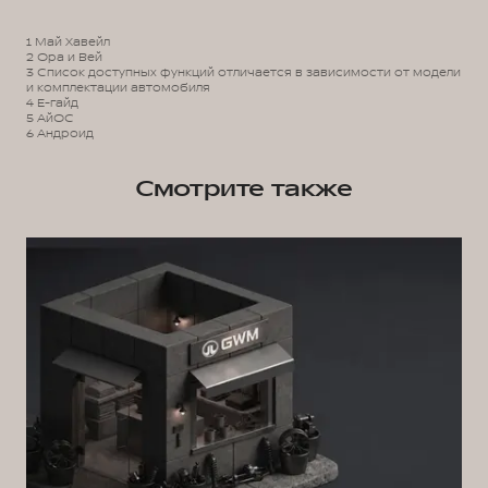
1 Май Хавейл
2 Ора и Вей
3 Список доступных функций отличается в зависимости от модели
и комплектации автомобиля
4 Е-гайд
5 АйОС
6 Андроид
Смотрите также