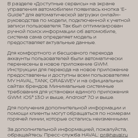
В разделе «Доступные сервисы» на экране
управления автомобилем появилась кнопка ‘E-
Guide’⁴ для автоматической загрузки онлайн-
руководства по модели, подключенной к учетной
записи пользователя. Так был оптимизирован
ручной поиск информации об автомобиле,
система сама определяет модель и
предоставляет актуальные данные.
Для комфортного и бесшовного перехода
аккаунты пользователей были автоматически
перенесены в новое приложение GWM.
Инструкции для перехода на новое приложение
предоставлены и доступны всем пользователям
MY HAVAL, TANK, ORA&WEY и на официальных
сайтах брендов. Минимальные системные
требования для установки единого приложения
GWM: iOS⁵ 13.0 и выше, Android⁶ 7.0 и выше.
Для получения дополнительной информации и
помощи клиенты могут обращаться по номерам
горячей линии, которые остались неизменными.
За дополнительной информацией, пожалуйста,
обращайтесь: Пресс-служба HAVAL:
pr@haval.ru