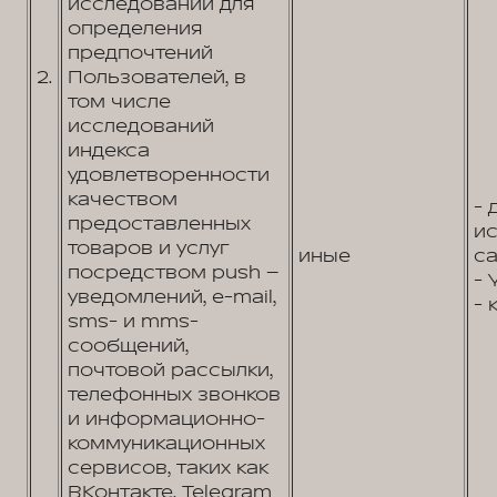
исследований для
определения
предпочтений
2.
Пользователей, в
том числе
исследований
индекса
удовлетворенности
качеством
- 
предоставленных
и
товаров и услуг
иные
са
посредством push –
- 
уведомлений, e-mail,
- 
sms- и mms-
сообщений,
почтовой рассылки,
телефонных звонков
и информационно-
коммуникационных
сервисов, таких как
ВКонтакте, Telegram