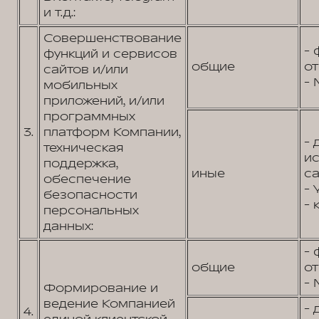
и т.д.:
Совершенствование
- 
функций и сервисов
общие
от
сайтов и/или
- 
мобильных
приложений, и/или
программных
3.
платформ Компании,
- 
техническая
и
поддержка,
иные
са
обеспечение
- 
безопасности
- 
персональных
данных:
- 
общие
от
- 
Формирование и
ведение Компанией
- 
4.