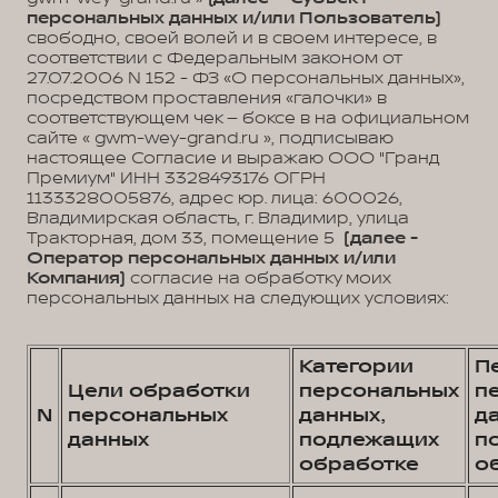
персональных данных и/или Пользователь)
свободно, своей волей и в своем интересе, в
соответствии с Федеральным законом от
27.07.2006 N 152 - ФЗ «О персональных данных»,
посредством проставления «галочки» в
соответствующем чек – боксе в на официальном
сайте « gwm-wey-grand.ru », подписываю
настоящее Согласие и выражаю ООО "Гранд
Премиум" ИНН 3328493176 ОГРН
1133328005876, адрес юр. лица: 600026,
Владимирская область, г. Владимир, улица
Тракторная, дом 33, помещение 5
(далее -
Оператор персональных данных и/или
Компания)
согласие на обработку моих
персональных данных на следующих условиях:
Категории
П
Цели обработки
персональных
п
N
персональных
данных,
д
данных
подлежащих
п
обработке
о