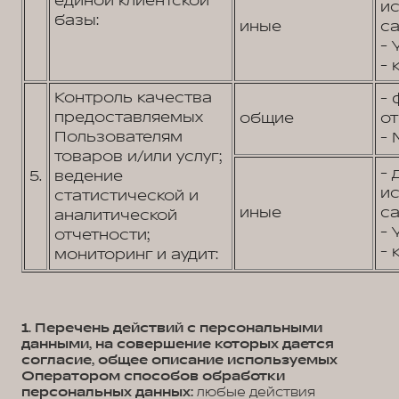
единой клиентской
и
базы:
иные
са
- 
- 
Контроль качества
- 
предоставляемых
общие
от
Пользователям
- 
товаров и/или услуг;
- 
5.
ведение
и
статистической и
иные
са
аналитической
- 
отчетности;
- 
мониторинг и аудит:
1. Перечень действий с персональными
данными, на совершение которых дается
согласие, общее описание используемых
Оператором способов обработки
персональных данных:
любые действия