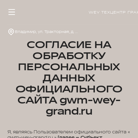
WEY ТЕХЦЕНТР ГРА
Владимир, ул. Тракторная, д. 33
СОГЛАСИЕ НА
ОБРАБОТКУ
ПЕРСОНАЛЬНЫХ
ДАННЫХ
ОФИЦИАЛЬНОГО
САЙТА gwm-wey-
grand.ru
Я, являясь Пользователем официального сайта «
gwm-wey-grand.ru »
(далее – Субъект