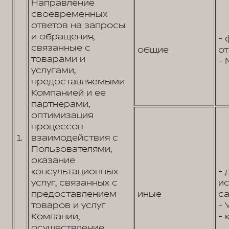
Направление
своевременных
ответов на запросы
и обращения,
- 
связанные с
общие
от
товарами и
- 
услугами,
предоставляемыми
Компанией и ее
партнерами,
оптимизация
процессов
1.
взаимодействия с
Пользователями,
оказание
консультационных
- 
услуг, связанных с
и
предоставлением
иные
са
товаров и услуг
- 
Компании,
- 
осуществление