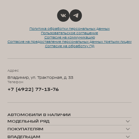
Политика обработки персональных данных
Пользовательское соглашение
Согласие на коммуникацию
Согласие на предоставление персональных данных третьим лицам
Согласие на обработку ПД
Адрес
Владимир, ул. Тракторная, д. 33
Телефон
+7 (4922) 77-13-76
АВТОМОБИЛИ В НАЛИЧИИ
МОДЕЛЬНЫЙ РЯД
WEY 05
ПОКУПАТЕЛЯМ
WEY 07
Модельный ряд
WEY 80 Премиум
ВЛАДЕЛЬЦАМ