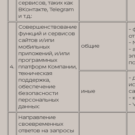
сервисов, таких как
ВКонтакте, Telegram
и т.д.:
Совершенствование
- 
функций и сервисов
от
сайтов и/или
- 
общие
мобильных
- 
приложений, и/или
э
программных
по
4.
платформ Компании,
техническая
- 
поддержка,
и
обеспечение
иные
са
безопасности
- 
персональных
- 
данных:
Направление
своевременных
ответов на запросы