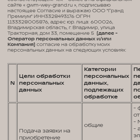
сайте « gwm-wey-grand.ru », подписываю
настоящее Согласие и выражаю ООО "Гранд
Премиум" ИНН3328493176 ОГРН
1133328005876, адрес юр. лица: 600026,
Владимирская область, г. Владимир, улица
Тракторная, дом 33, помещение 5
(далее -
Оператор персональных данных и/или
Компания)
согласие на обработку моих
персональных данных на следующих условиях:
Категории
П
Цели обработки
персональных
п
N
персональных
данных,
д
данных
подлежащих
п
обработке
о
- 
от
- 
общие
- 
Подача заявки на
э
приобретение