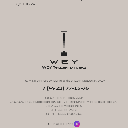
данных».
WEY Техцентр гранд
Получите информацию о бренде и моделях WEY
+7 (4922) 77-13-76
ООО "Гранд Премиум"
600026, Владимирская область, г. Владимир, улица Тракторная,
дом 33, помещение 5
ИНН 3328493176
ОГРН 1133328005876
Сделано в Perx