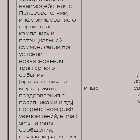
взаимодействия с
Пользователями;
информирование о
сервисных
кампаниях и
потенциальной
коммуникации при
условии
возникновения
триггерного
- 
события
и
(приглашения на
иные
са
мероприятия,
- 
поздравления с
- 
праздниками и т.д.)
посредством push-
уведомлений, e-mail,
sms- и mms-
сообщений,
почтовой рассылки,