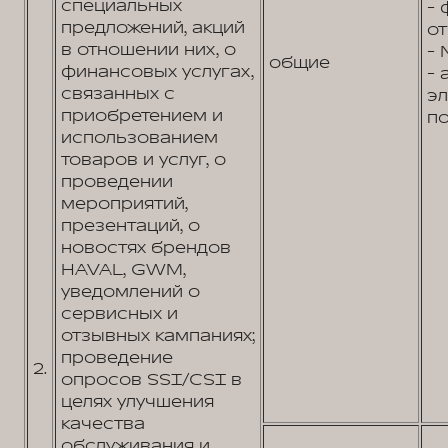
специальных
- 
предложений, акций
от
в отношении них, о
- 
общие
финансовых услугах,
- 
связанных с
э
приобретением и
по
использованием
товаров и услуг, о
проведении
мероприятий,
презентаций, о
новостях брендов
HAVAL, GWM,
уведомлений о
сервисных и
отзывных кампаниях;
проведение
2.
опросов SSI/CSI в
целях улучшения
качества
обслуживания и