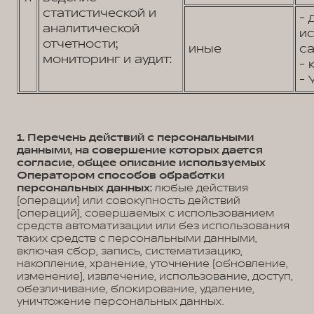
статистической и
- 
аналитической
и
отчетности;
иные
са
мониторинг и аудит:
- 
- 
1. Перечень действий с персональными
данными, на совершение которых дается
согласие, общее описание используемых
Оператором способов обработки
персональных данных:
любые действия
(операции) или совокупность действий
(операций), совершаемых с использованием
средств автоматизации или без использования
таких средств с персональными данными,
включая сбор, запись, систематизацию,
накопление, хранение, уточнение (обновление,
изменение), извлечение, использование, доступ,
обезличивание, блокирование, удаление,
уничтожение персональных данных.