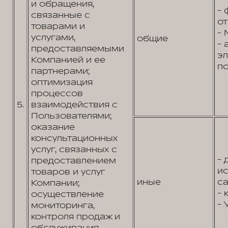
и обращения,
- 
связанные с
от
товарами и
- 
услугами,
общие
- 
предоставляемыми
э
Компанией и ее
по
партнерами;
оптимизация
процессов
5.
взаимодействия с
Пользователями;
оказание
консультационных
услуг, связанных с
- 
предоставлением
и
товаров и услуг
иные
са
Компании;
- 
осуществление
- 
мониторинга,
контроля продаж и