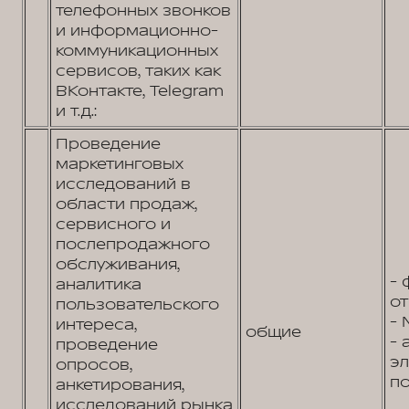
телефонных звонков
и информационно-
коммуникационных
сервисов, таких как
ВКонтакте, Telegram
и т.д.:
Проведение
маркетинговых
исследований в
области продаж,
сервисного и
послепродажного
обслуживания,
- 
аналитика
от
пользовательского
- 
интереса,
общие
- 
проведение
э
опросов,
по
анкетирования,
исследований рынка