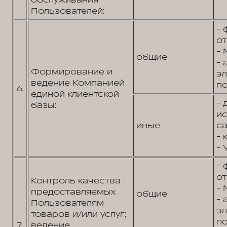
обслуживания
Пользователей:
- 
от
- 
общие
- 
Формирование и
э
ведение Компанией
по
6.
единой клиентской
- 
базы:
и
иные
са
- 
- 
- 
от
Контроль качества
- 
предоставляемых
общие
- 
Пользователям
э
товаров и/или услуг;
по
7.
ведение