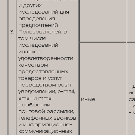
и других
исследований для
определения
предпочтений
3.
Пользователей, в
том числе
исследований
индекса
удовлетворенности
качеством
предоставленных
товаров и услуг
посредством push –
- 
уведомлений, e-mail,
и
sms- и mms-
иные
са
сообщений,
- 
почтовой рассылки,
- 
телефонных звонков
и информационно-
коммуникационных